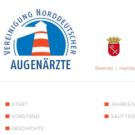
Bremen | Hambur
START
JAHREST
VORSTAND
SAUTTER
GESCHICHTE